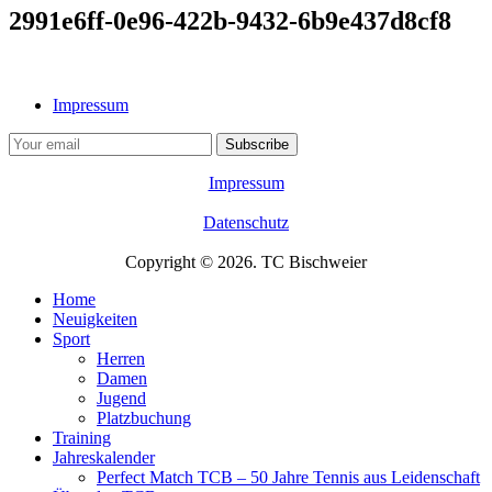
2991e6ff-0e96-422b-9432-6b9e437d8cf8
Impressum
Impressum
Datenschutz
Copyright © 2026. TC Bischweier
Home
Neuigkeiten
Sport
Herren
Damen
Jugend
Platzbuchung
Training
Jahreskalender
Perfect Match TCB – 50 Jahre Tennis aus Leidenschaft