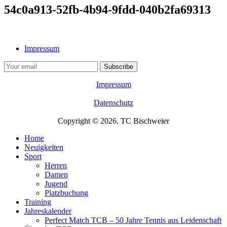
54c0a913-52fb-4b94-9fdd-040b2fa69313
Impressum
Impressum
Datenschutz
Copyright © 2026. TC Bischweier
Home
Neuigkeiten
Sport
Herren
Damen
Jugend
Platzbuchung
Training
Jahreskalender
Perfect Match TCB – 50 Jahre Tennis aus Leidenschaft