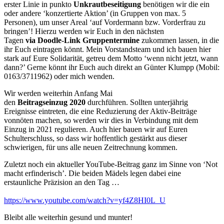
erster Linie in punkto
Unkrautbeseitigung
benötigen wir die ein
oder andere ‘konzertierte Aktion’ (in Gruppen von max. 5
Personen), um unser Areal ‘auf Vordermann bzw. Vorderfrau zu
bringen’! Hierzu werden wir Euch in den nächsten
Tagen
via Doodle-Link Gruppentermine
zukommen lassen, in die
ihr Euch eintragen könnt. Mein Vorstandsteam und ich bauen hier
stark auf Eure Solidarität, getreu dem Motto ‘wenn nicht jetzt, wann
dann?’ Gerne könnt ihr Euch auch direkt an Günter Klumpp (Mobil:
0163/3711962) oder mich wenden.
Wir werden weiterhin Anfang Mai
den
Beitragseinzug
2020
durchführen. Sollten unterjährig
Ereignisse eintreten, die eine Reduzierung der Aktiv-Beiträge
vonnöten machen, so werden wir dies in Verbindung mit dem
Einzug in 2021 regulieren. Auch hier bauen wir auf Euren
Schulterschluss, so dass wir hoffentlich gestärkt aus dieser
schwierigen, für uns alle neuen Zeitrechnung kommen.
Zuletzt noch ein aktueller YouTube-Beitrag ganz im Sinne von ‘Not
macht erfinderisch’. Die beiden Mädels legen dabei eine
erstaunliche Präzision an den Tag …
https://www.youtube.com/watch?v=yf4Z8HI0L_U
Bleibt alle weiterhin gesund und munter!