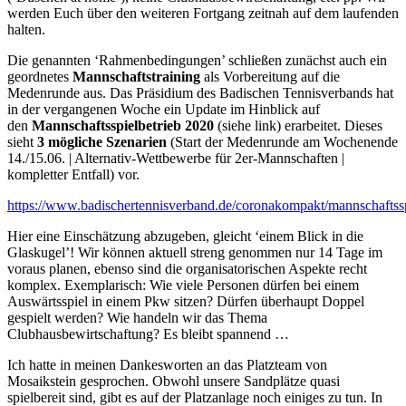
werden Euch über den weiteren Fortgang zeitnah auf dem laufenden
halten.
Die genannten ‘Rahmenbedingungen’ schließen zunächst auch ein
geordnetes
Mannschaftstraining
als Vorbereitung auf die
Medenrunde aus. Das Präsidium des Badischen Tennisverbands hat
in der vergangenen Woche ein Update im Hinblick auf
den
Mannschaftsspielbetrieb 2020
(siehe link) erarbeitet. Dieses
sieht
3 mögliche Szenarien
(Start der Medenrunde am Wochenende
14./15.06. | Alternativ-Wettbewerbe für 2er-Mannschaften |
kompletter Entfall) vor.
https://www.badischertennisverband.de/coronakompakt/mannschaftssp
Hier eine Einschätzung abzugeben, gleicht ‘einem Blick in die
Glaskugel’! Wir können aktuell streng genommen nur 14 Tage im
voraus planen, ebenso sind die organisatorischen Aspekte recht
komplex. Exemplarisch: Wie viele Personen dürfen bei einem
Auswärtsspiel in einem Pkw sitzen? Dürfen überhaupt Doppel
gespielt werden? Wie handeln wir das Thema
Clubhausbewirtschaftung? Es bleibt spannend …
Ich hatte in meinen Dankesworten an das Platzteam von
Mosaikstein gesprochen. Obwohl unsere Sandplätze quasi
spielbereit sind, gibt es auf der Platzanlage noch einiges zu tun. In