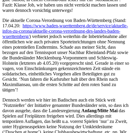
Fazit: Klasse Job, wir haben uns nicht verrückt machen lassen und
waren dennoch vorsichtig unterwegs!
Die aktuelle Corona-Verordnung von Baden-Württemberg (Stand:
17.04.20:
https://www.baden-wuerttemberg.de/de/service/aktuelle-
infos-zu-corona/aktuelle-corona-verordnung-des-landes-baden-
wuerttemberg/
) verbietet jedoch weiterhin die Inbetriebnahme aller
öffentlichen wie auch privaten Sporteinrichtungen ohne Nennung
eines potentiellen Endtermins. Schade aus meiner Sicht, dass
bezogen auf den Tennissport unser Nachbar Rheinland-Pfalz sowie
die Bundesländer Mecklenburg-Vorpommern und Schleswig-
Holstein (letzteres ab 4.05.20) vorgeprescht sind. Gerade in einer so
vagen, von Einschränkungen gekennzeichneten Zeit stände ein
solidarisches, einheitliches Vorgehen allen Beteiligten gut zu
Gesicht. ‘Nun fahren die Karlsruher halt über den Rhein nach
Maximiliansau, um die ersten Schritte auf dem roten Sand zu
tätigen’!
Dennoch werden wir hier im Badischen auch ein Stück weit
‘Nutznießer’ der Initiative genannter Bundesländer sein, so dass ich
davon ausgehe, dass die Landesregierung
Anfang/Mitte Mai
das
Spielen auf Freiplätzen freigeben wird. Dies allerdings mit
temporären Auflagen, das heißt u.a. vorerst Spielen ‘nur’ zu Zweit,
unter Hygieneaspekten keine Nutzung der Umkleideräume
(‘Duschen at home’), keine Clubhausbewirtschaftung, etc. pp. Wir