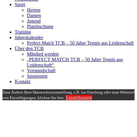
Sport
Herren
Damen
Jugend
Platzbuchung
Training
Jahreskalender
Perfect Match TCB – 50 Jahre Tennis aus Leidenschaft
Über den TCB
Mitglied werden
„PERFECT MATCH TCB – 50 Jahre Tennis aus
Leidenschaft“
Vorstandschaft
Sponsoren
Kontakt
Zum Ändern Ihrer Datenschutzeinstellung, z.B. zur Erteilung oder zum Widerruf
Einstellungen
von Einwilligungen, klicken Sie hier: