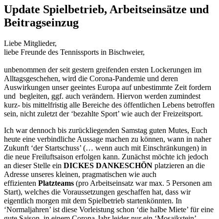
Update Spielbetrieb, Arbeitseinsätze und
Beitragseinzug
Liebe Mitglieder,
liebe Freunde des Tennissports in Bischweier,
unbenommen der seit gestern greifenden ersten Lockerungen im
Alltagsgeschehen, wird die Corona-Pandemie und deren
Auswirkungen unser geeintes Europa auf unbestimmte Zeit fordern
und begleiten, ggf. auch verändern. Hiervon werden zumindest
kurz- bis mittelfristig alle Bereiche des öffentlichen Lebens betroffen
sein, nicht zuletzt der ‘bezahlte Sport’ wie auch der Freizeitsport.
Ich war dennoch bis zurückliegenden Samstag guten Mutes, Euch
heute eine verbindliche Aussage machen zu können, wann in naher
Zukunft ‘der Startschuss’ (… wenn auch mit Einschränkungen) in
die neue Freiluftsaison erfolgen kann. Zunächst möchte ich jedoch
an dieser Stelle ein
DICKES DANKESCHÖN
platzieren an die
Adresse unseres kleinen, pragmatischen wie auch
effizienten
Platzteams
(pro Arbeitseinsatz war max. 5 Personen am
Start), welches die Voraussetzungen geschaffen hat, dass wir
eigentlich morgen mit dem Spielbetrieb startenkönnten. In
‘Normaljahren’ ist diese Vorleistung schon ‘die halbe Miete’ für eine
gute Saison, in einem Corona-Jahr leider nur ein ‘Mosaikstein’.