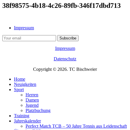
38f98575-4b18-4c26-89fb-346f17dbd713
Impressum
Impressum
Datenschutz
Copyright © 2026. TC Bischweier
Home
Neuigkeiten
Sport
Herren
Damen
Jugend
Platzbuchung
Training
Jahreskalender
Perfect Match TCB – 50 Jahre Tennis aus Leidenschaft