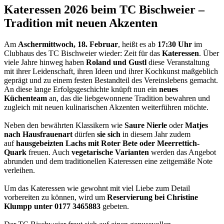
Kateressen 2026 beim TC Bischweier –
Tradition mit neuen Akzenten
Am
Aschermittwoch, 18. Februar
, heißt es ab
17:30 Uhr
im
Clubhaus des TC Bischweier wieder: Zeit für das
Kateressen
. Über
viele Jahre hinweg haben
Roland und Gustl
diese Veranstaltung
mit ihrer Leidenschaft, ihren Ideen und ihrer Kochkunst maßgeblich
geprägt und zu einem festen Bestandteil des Vereinslebens gemacht.
An diese lange Erfolgsgeschichte knüpft nun ein
neues
Küchenteam
an, das die liebgewonnene Tradition bewahren und
zugleich mit neuen kulinarischen Akzenten weiterführen möchte.
Neben den bewährten Klassikern wie
Saure Nierle
oder
Matjes
nach Hausfrauenart
dürfen
sie sich
in diesem Jahr zudem
auf
hausgebeizten Lachs mit Roter Bete oder Meerrettich-
Quark
freuen. Auch
vegetarische Varianten
werden das Angebot
abrunden und dem traditionellen Kateressen eine zeitgemäße Note
verleihen.
Um das Kateressen wie gewohnt mit viel Liebe zum Detail
vorbereiten zu können, wird um
Reservierung bei Christine
Klumpp unter 0177 3465883
gebeten.