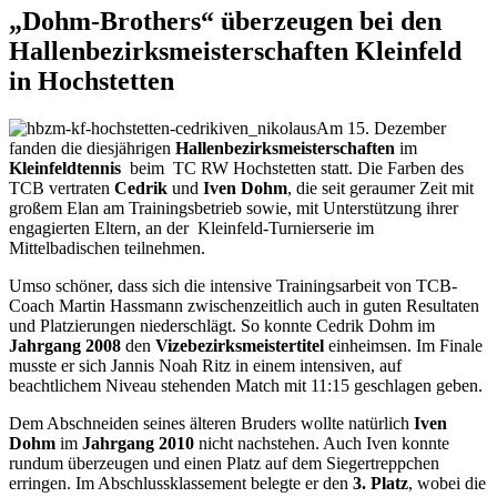
„Dohm-Brothers“ überzeugen bei den
Hallenbezirksmeisterschaften Kleinfeld
in Hochstetten
Am 15. Dezember
fanden die diesjährigen
Hallenbezirksmeisterschaften
im
Kleinfeldtennis
beim TC RW Hochstetten statt. Die Farben des
TCB vertraten
Cedrik
und
Iven Dohm
, die seit geraumer Zeit mit
großem Elan am Trainingsbetrieb sowie, mit Unterstützung ihrer
engagierten Eltern, an der Kleinfeld-Turnierserie im
Mittelbadischen teilnehmen.
Umso schöner, dass sich die intensive Trainingsarbeit von TCB-
Coach Martin Hassmann zwischenzeitlich auch in guten Resultaten
und Platzierungen niederschlägt. So konnte Cedrik Dohm im
Jahrgang 2008
den
Vizebezirksmeistertitel
einheimsen. Im Finale
musste er sich Jannis Noah Ritz in einem intensiven, auf
beachtlichem Niveau stehenden Match mit 11:15 geschlagen geben.
Dem Abschneiden seines älteren Bruders wollte natürlich
Iven
Dohm
im
Jahrgang 2010
nicht nachstehen. Auch Iven konnte
rundum überzeugen und einen Platz auf dem Siegertreppchen
erringen. Im Abschlussklassement belegte er den
3. Platz
, wobei die