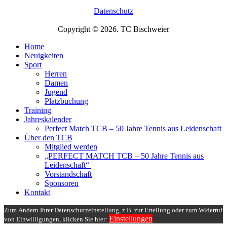
Datenschutz
Copyright © 2026. TC Bischweier
Home
Neuigkeiten
Sport
Herren
Damen
Jugend
Platzbuchung
Training
Jahreskalender
Perfect Match TCB – 50 Jahre Tennis aus Leidenschaft
Über den TCB
Mitglied werden
„PERFECT MATCH TCB – 50 Jahre Tennis aus
Leidenschaft“
Vorstandschaft
Sponsoren
Kontakt
Zum Ändern Ihrer Datenschutzeinstellung, z.B. zur Erteilung oder zum Widerruf
Einstellungen
von Einwilligungen, klicken Sie hier: