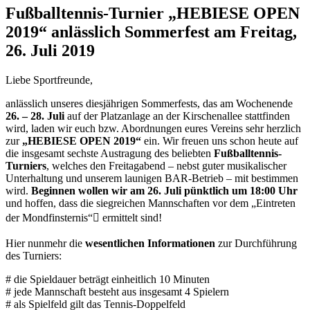
Fußballtennis-Turnier „HEBIESE OPEN
2019“ anlässlich Sommerfest am Freitag,
26. Juli 2019
Liebe Sportfreunde,
anlässlich unseres diesjährigen Sommerfests, das am Wochenende
26. – 28. Juli
auf der Platzanlage an der Kirschenallee stattfinden
wird, laden wir euch bzw. Abordnungen eures Vereins sehr herzlich
zur
„HEBIESE OPEN 2019“
ein. Wir freuen uns schon heute auf
die insgesamt sechste Austragung des beliebten
Fußballtennis-
Turniers
, welches den Freitagabend – nebst guter musikalischer
Unterhaltung und unserem launigen BAR-Betrieb – mit bestimmen
wird.
Beginnen wollen wir am 26. Juli pünktlich um 18:00 Uhr
und hoffen, dass die siegreichen Mannschaften vor dem „Eintreten
der Mondfinsternis“ ermittelt sind!
Hier nunmehr die
wesentlichen Informationen
zur Durchführung
des Turniers:
# die Spieldauer beträgt einheitlich 10 Minuten
# jede Mannschaft besteht aus insgesamt 4 Spielern
# als Spielfeld gilt das Tennis-Doppelfeld