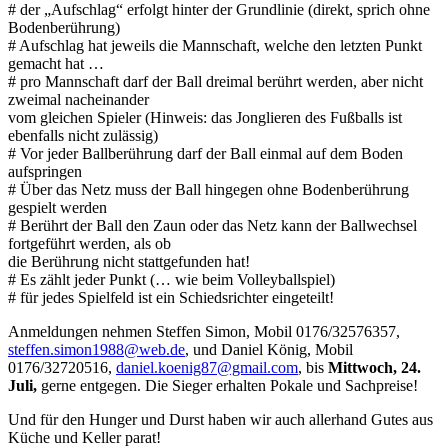
# der „Aufschlag“ erfolgt hinter der Grundlinie (direkt, sprich ohne
Bodenberührung)
# Aufschlag hat jeweils die Mannschaft, welche den letzten Punkt
gemacht hat …
# pro Mannschaft darf der Ball dreimal berührt werden, aber nicht
zweimal nacheinander
vom gleichen Spieler (Hinweis: das Jonglieren des Fußballs ist
ebenfalls nicht zulässig)
# Vor jeder Ballberührung darf der Ball einmal auf dem Boden
aufspringen
# Über das Netz muss der Ball hingegen ohne Bodenberührung
gespielt werden
# Berührt der Ball den Zaun oder das Netz kann der Ballwechsel
fortgeführt werden, als ob
die Berührung nicht stattgefunden hat!
# Es zählt jeder Punkt (… wie beim Volleyballspiel)
# für jedes Spielfeld ist ein Schiedsrichter eingeteilt!
Anmeldungen nehmen Steffen Simon, Mobil 0176/32576357,
steffen.simon1988@web.de
, und Daniel König, Mobil
0176/32720516,
daniel.koenig87@gmail.com
, bis
Mittwoch, 24.
Juli,
gerne entgegen. Die Sieger erhalten Pokale und Sachpreise!
Und für den Hunger und Durst haben wir auch allerhand Gutes aus
Küche und Keller parat!