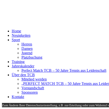
Home
Neuigkeiten
Sport
Herren
Damen
Jugend
Platzbuchung
Training
Jahreskalender
Perfect Match TCB – 50 Jahre Tennis aus Leidenschaft
Über den TCB
Mitglied werden
„PERFECT MATCH TCB – 50 Jahre Tennis aus Leiden
Vorstandschaft
Sponsoren
Kontakt
Zum Ändern Ihrer Datenschutzeinstellung, z.B. zur Erteilung oder zum Widerruf 