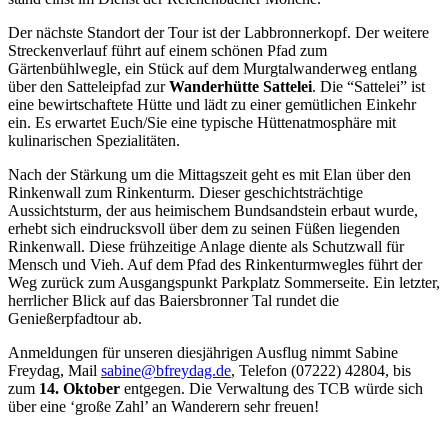
Der nächste Standort der Tour ist der Labbronnerkopf. Der weitere
Streckenverlauf führt auf einem schönen Pfad zum
Gärtenbühlwegle, ein Stück auf dem Murgtalwanderweg entlang
über den Satteleipfad zur
Wanderhütte Sattelei
.
Die “Sattelei” ist
eine bewirtschaftete Hütte und lädt zu einer gemütlichen Einkehr
ein. Es erwartet Euch/Sie eine typische Hüttenatmosphäre mit
kulinarischen Spezialitäten.
Nach der Stärkung um die Mittagszeit geht es mit Elan über den
Rinkenwall zum Rinkenturm. Dieser geschichtsträchtige
Aussichtsturm, der aus heimischem Bundsandstein erbaut wurde,
erhebt sich eindrucksvoll über dem zu seinen Füßen liegenden
Rinkenwall. Diese frühzeitige Anlage diente als Schutzwall für
Mensch und Vieh. Auf dem Pfad des Rinkenturmwegles führt der
Weg zurück zum Ausgangspunkt Parkplatz Sommerseite. Ein letzter,
herrlicher Blick auf das Baiersbronner Tal rundet die
Genießerpfadtour ab.
Anmeldungen für unseren diesjährigen Ausflug nimmt Sabine
Freydag, Mail
sabine@bfreydag.de
, Telefon (07222) 42804, bis
zum
14. Oktober
entgegen. Die Verwaltung des TCB würde sich
über eine ‘große Zahl’ an Wanderern sehr freuen!