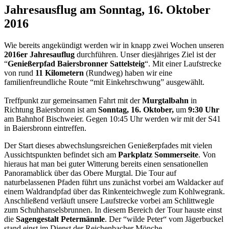
Jahresausflug am Sonntag, 16. Oktober
2016
Wie bereits angekündigt werden wir in knapp zwei Wochen unseren
2016er Jahresauflug
durchführen. Unser diesjähriges Ziel ist der
“
Genießerpfad Baiersbronner Sattelsteig
“. Mit einer Laufstrecke
von rund
11 Kilometern
(Rundweg) haben wir eine
familienfreundliche Route “mit Einkehrschwung” ausgewählt.
Treffpunkt zur gemeinsamen Fahrt mit der
Murgtalbahn
in
Richtung Baiersbronn ist am
Sonntag, 16. Oktober,
um
9:30 Uhr
am Bahnhof Bischweier. Gegen 10:45 Uhr werden wir mit der S41
in Baiersbronn eintreffen.
Der Start dieses abwechslungsreichen Genießerpfades mit vielen
Aussichtspunkten befindet sich am
Parkplatz Sommerseite
. Von
hieraus hat man bei guter Witterung bereits einen sensationellen
Panoramablick über das Obere Murgtal.
Die Tour auf
naturbelassenen Pfaden führt uns zunächst vorbei am Waldacker auf
einem Waldrandpfad über das Rinkenteichwegle zum Kohlwegrank.
Anschließend verläuft unsere Laufstrecke vorbei am Schlittwegle
zum Schuhhanselsbrunnen. In diesem Bereich der Tour hauste einst
die
Sagengestalt Petermännle
. Der “wilde Peter“ vom Jägerbuckel
stand einst im Dienst der Reichenbacher Mönche.