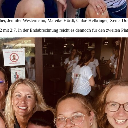
her, Jennifer Westermann, Mareike Hördt, Chloé Helbringer, Xenia Don
 2:7. In der Endabrechnung reicht es dennoch für den zweiten Platz in