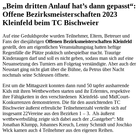
„Beim dritten Anlauf hat’s dann gepasst“:
Offene Bezirksmeisterschaften 2023
Kleinfeld beim TC Bischweier
Auf eine Geduldsprobe wurden Teilnehmer, Eltern, Betreuer und
Fans der diesjährigen
Offenen Bezirksmeisterschaften Kleinfeld
gestellt, den am eigentlichen Veranstaltungstag hatten heftige
Regenfälle die Plätze praktisch unbespielbar macht. Traurige
Kinderaugen darf und soll es nicht geben, sodass man sich auf eine
Neuansetzung des Turniers am Folgetag verständigte. Aber auch der
Neustart ging nicht glatt über die Bühne, da Petrus über Nacht
nochmals seine Schleusen öffnete.
Erst um die Mittagszeit konnten dann rund 50 tapfer ausharrende
Kids mit ihren Wettbewerben starten und ihr Erlerntes, respektive
ihre Fähigkeiten in den verschiedenen Kleinfeld- und MidCourt-
Konkurrenzen demonstrieren. Die für den ausrichtenden TC
Bischweier äußerst erfreuliche Teilnehmerzahl verteilte sich auf
insgesamt 22Vereine aus den Bezirken 1 – 3. Als äußerst
wettbewerbsfähig zeigte sich dabei auch der „Gastgeber“: Mit
Jonathan Klumpp, Johannes Kreuch, Lenny Schmidt und Joschko
Wick kamen auch 4 Teilnehmer aus den eigenen Reihen.