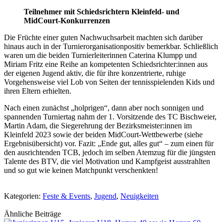
Teilnehmer mit Schiedsrichtern Kleinfeld- und
MidCourt-Konkurrenzen
Die Früchte einer guten Nachwuchsarbeit machten sich darüber
hinaus auch in der Turnierorganisationpositiv bemerkbar. Schließlich
waren um die beiden Turnierleiterinnen Caterina Klumpp und
Miriam Fritz eine Reihe an kompetenten Schiedsrichter:innen aus
der eigenen Jugend aktiv, die für ihre konzentrierte, ruhige
Vorgehensweise viel Lob von Seiten der tennisspielenden Kids und
ihren Eltern erhielten.
Nach einen zunächst „holprigen“, dann aber noch sonnigen und
spannenden Turniertag nahm der 1. Vorsitzende des TC Bischweier,
Martin Adam, die Siegerehrung der Bezirksmeister:innen im
Kleinfeld 2023 sowie der beiden MidCourt-Wettbewerbe (siehe
Ergebnisübersicht) vor. Fazit: „Ende gut, alles gut“ – zum einen für
den ausrichtenden TCB, jedoch im selben Atemzug für die jüngsten
Talente des BTV, die viel Motivation und Kampfgeist ausstrahlten
und so gut wie keinen Matchpunkt verschenkten!
Kategorien:
Feste & Events
,
Jugend
,
Neuigkeiten
Ähnliche Beiträge